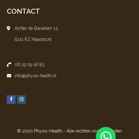
CONTACT
Achter de Barakken 13
6211 RZ Maastricht
06 25 09 18 83
info@physio-health.nl
F
I
a
n
c
s
e
t
© 2020 Physio-Health - Alle rechten voorbehouden
b
a